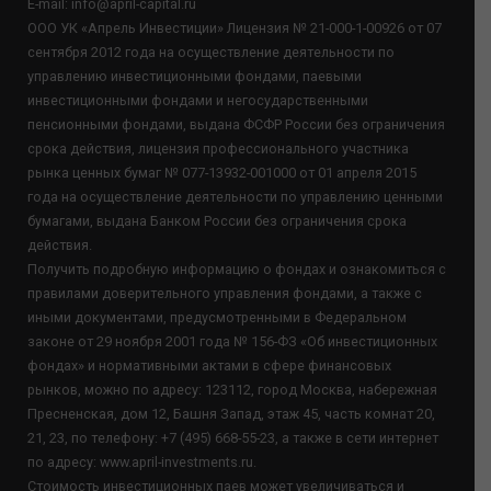
E-mail: info@april-capital.ru
ООО УК «Апрель Инвестиции» Лицензия № 21-000-1-00926 от 07
сентября 2012 года на осуществление деятельности по
управлению инвестиционными фондами, паевыми
инвестиционными фондами и негосударственными
пенсионными фондами, выдана ФСФР России без ограничения
срока действия, лицензия профессионального участника
рынка ценных бумаг № 077-13932-001000 от 01 апреля 2015
года на осуществление деятельности по управлению ценными
бумагами, выдана Банком России без ограничения срока
действия.
Получить подробную информацию о фондах и ознакомиться с
правилами доверительного управления фондами, а также с
иными документами, предусмотренными в Федеральном
законе от 29 ноября 2001 года № 156-ФЗ «Об инвестиционных
фондах» и нормативными актами в сфере финансовых
рынков, можно по адресу: 123112, город Москва, набережная
Пресненская, дом 12, Башня Запад, этаж 45, часть комнат 20,
21, 23, по телефону: +7 (495) 668-55-23, а также в сети интернет
по адресу: www.april-investments.ru.
Стоимость инвестиционных паев может увеличиваться и