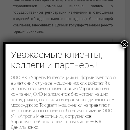
Управляющей компании внесена запись о
государственной регистрации изменений в отношении
сведений об адресе (месте нахождения) Управляющей
компании, внесенных в Единый государственный реестр
юридических лиц:
×
До изменения
После изменения
сведений:
сведений:
Уважаемые клиенты,
коллеги и партнеры!
123112, город
123112, город Москва,
Москва, набережная
набережная Пресненская,
Пресненская, дом
дом 12, этаж 45, комната 22
ООО УК «Апрель Инвестиции» информирует вас о
12
выявлении случаев мошеннических действий с
использованием наименования Управляющей
компании, ФИО и элементов биометрии наших
сотрудников, включая генерального директора. В
мессенджере Telegram мошенники направляют
текстовые и голосовые сообщения от имени ООО
УК «Апрель Инвестиции», сотрудников
Управляющей компании, в том числе — В.А.
Данильченко.